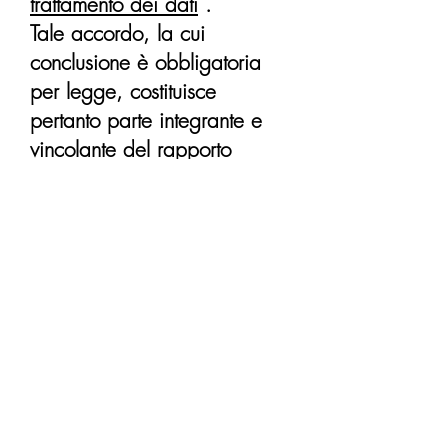
trattamento dei dati
.
Tale accordo, la cui
conclusione è obbligatoria
per legge, costituisce
pertanto parte integrante e
vincolante del rapporto
contrattuale tra Bobget ei suoi
Utenti.
Funzionamento avviso
Alla prima visita dell'utente
finale, in tutte le schede in
cui si accede, si visualizza
un banner attraverso il quale
viene notificata l'informativa e